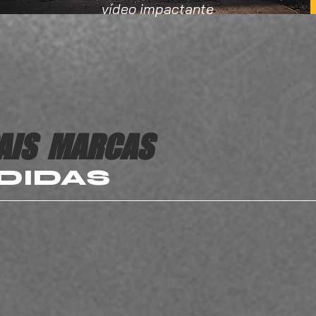
vídeo impactante
AIS
MARCAS
DIDAS