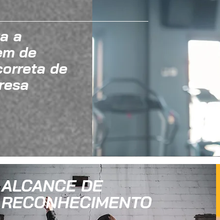
a a
em de
correta de
resa
ALCANCE DE
RECONHECIMENTO